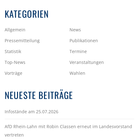
G
KATEGORIEN
S
N
Allgemein
News
A
Pressemitteilung
Publikationen
V
Statistik
Termine
I
Top-News
Veranstaltungen
G
Vorträge
Wahlen
A
T
NEUESTE BEITRÄGE
I
O
Infostände am 25.07.2026
N
AfD Rhein-Lahn mit Robin Classen erneut im Landesvorstand
vertreten