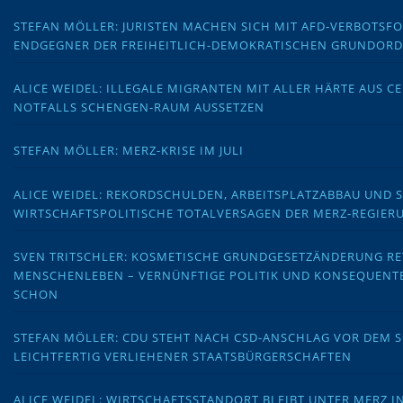
STEFAN MÖLLER: JURISTEN MACHEN SICH MIT AFD-VERBOTS
ENDGEGNER DER FREIHEITLICH-DEMOKRATISCHEN GRUNDOR
ALICE WEIDEL: ILLEGALE MIGRANTEN MIT ALLER HÄRTE AUS C
NOTFALLS SCHENGEN-RAUM AUSSETZEN
STEFAN MÖLLER: MERZ-KRISE IM JULI
ALICE WEIDEL: REKORDSCHULDEN, ARBEITSPLATZABBAU UND 
WIRTSCHAFTSPOLITISCHE TOTALVERSAGEN DER MERZ-REGIER
SVEN TRITSCHLER: KOSMETISCHE GRUNDGESETZÄNDERUNG RE
MENSCHENLEBEN – VERNÜNFTIGE POLITIK UND KONSEQUENT
SCHON
STEFAN MÖLLER: CDU STEHT NACH CSD-ANSCHLAG VOR DEM
LEICHTFERTIG VERLIEHENER STAATSBÜRGERSCHAFTEN
ALICE WEIDEL: WIRTSCHAFTSSTANDORT BLEIBT UNTER MERZ I