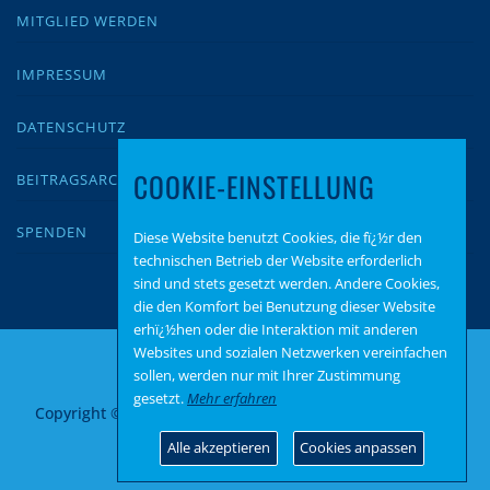
MITGLIED WERDEN
IMPRESSUM
DATENSCHUTZ
COOKIE-EINSTELLUNG
BEITRAGSARCHIV
SPENDEN
Diese Website benutzt Cookies, die fï¿½r den
technischen Betrieb der Website erforderlich
sind und stets gesetzt werden. Andere Cookies,
die den Komfort bei Benutzung dieser Website
erhï¿½hen oder die Interaktion mit anderen
Websites und sozialen Netzwerken vereinfachen
sollen, werden nur mit Ihrer Zustimmung
gesetzt.
Mehr erfahren
Copyright © 2026 AfD Rhein-Lahn
–
OnePress
Theme von
FameThemes
Alle akzeptieren
Cookies anpassen