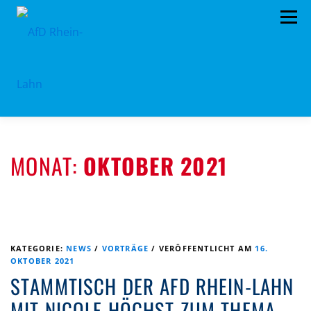
Zum
Menü
Inhalt
springen
HOME
TERMINE
PROGRAMM
MONAT:
OKTOBER 2021
KONTAKT
MITGLIED WERDEN
SPENDEN
IMPRESSUM
VORSTAND
PRESSEMITTEILUNGEN
KATEGORIE:
NEWS
/
VORTRÄGE
/
VERÖFFENTLICHT AM
16.
OKTOBER 2021
STAMMTISCH DER AFD RHEIN-LAHN
MIT NICOLE HÖCHST ZUM THEMA