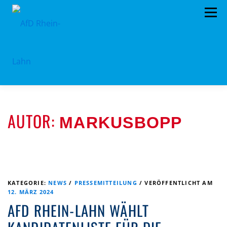
Zum
Menü
Inhalt
springen
HOME
TERMINE
PROGRAMM
AUTOR:
MARKUSBOPP
KONTAKT
MITGLIED WERDEN
SPENDEN
IMPRESSUM
VORSTAND
PRESSEMITTEILUNGEN
KATEGORIE:
NEWS
/
PRESSEMITTEILUNG
/
VERÖFFENTLICHT AM
12. MÄRZ 2024
AFD RHEIN-LAHN WÄHLT