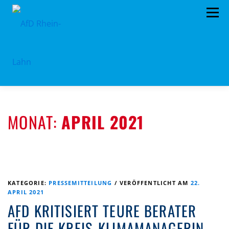
Zum
Menü
Inhalt
springen
HOME
TERMINE
PROGRAMM
MONAT:
APRIL 2021
KONTAKT
MITGLIED WERDEN
SPENDEN
IMPRESSUM
VORSTAND
PRESSEMITTEILUNGEN
KATEGORIE:
PRESSEMITTEILUNG
/
VERÖFFENTLICHT AM
22.
APRIL 2021
AFD KRITISIERT TEURE BERATER
FÜR DIE KREIS-KLIMAMANAGERIN