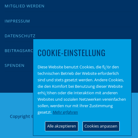
MITGLIED WERDEN
IMPRESSUM
DATENSCHUTZ
COOKIE-EINSTELLUNG
BEITRAGSARCHIV
SPENDEN
Diese Website benutzt Cookies, die fï¿½r den
technischen Betrieb der Website erforderlich
sind und stets gesetzt werden. Andere Cookies,
die den Komfort bei Benutzung dieser Website
erhï¿½hen oder die Interaktion mit anderen
Websites und sozialen Netzwerken vereinfachen
sollen, werden nur mit Ihrer Zustimmung
gesetzt.
Mehr erfahren
Copyright © 2026 AfD Rhein-Lahn
–
OnePress
Theme von
FameThemes
Alle akzeptieren
Cookies anpassen