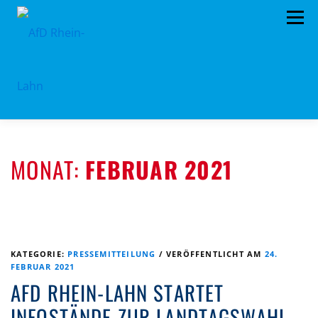
Zum
Menü
Inhalt
springen
HOME
TERMINE
PROGRAMM
MONAT:
FEBRUAR 2021
KONTAKT
MITGLIED WERDEN
SPENDEN
IMPRESSUM
VORSTAND
PRESSEMITTEILUNGEN
KATEGORIE:
PRESSEMITTEILUNG
/
VERÖFFENTLICHT AM
24.
FEBRUAR 2021
AFD RHEIN-LAHN STARTET
INFOSTÄNDE ZUR LANDTAGSWAHL