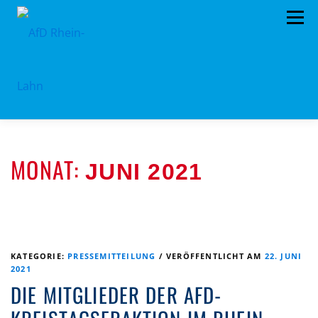
Zum
Menü
Inhalt
springen
HOME
TERMINE
PROGRAMM
MONAT:
JUNI 2021
KONTAKT
MITGLIED WERDEN
SPENDEN
IMPRESSUM
VORSTAND
PRESSEMITTEILUNGEN
KATEGORIE:
PRESSEMITTEILUNG
/
VERÖFFENTLICHT AM
22. JUNI
2021
DIE MITGLIEDER DER AFD-