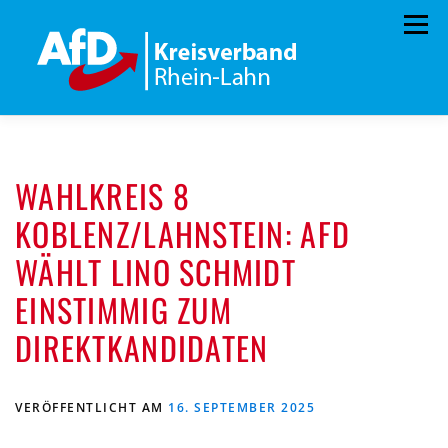
Zum
Menü
Inhalt
springen
HOME
TERMINE
PROGRAMM
WAHLKREIS 8
KONTAKT
MITGLIED WERDEN
SPENDEN
KOBLENZ/LAHNSTEIN: AFD
IMPRESSUM
VORSTAND
WÄHLT LINO SCHMIDT
PRESSEMITTEILUNGEN
EINSTIMMIG ZUM
DIREKTKANDIDATEN
VERÖFFENTLICHT AM
16. SEPTEMBER 2025