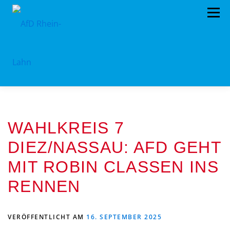
Zum
Menü
Inhalt
springen
HOME
TERMINE
PROGRAMM
WAHLKREIS 7
KONTAKT
MITGLIED WERDEN
SPENDEN
DIEZ/NASSAU: AFD GEHT
IMPRESSUM
VORSTAND
MIT ROBIN CLASSEN INS
PRESSEMITTEILUNGEN
RENNEN
VERÖFFENTLICHT AM
16. SEPTEMBER 2025