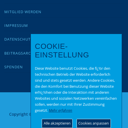
MITGLIED WERDEN
IMPRESSUM
DATENSCHUTZ
COOKIE-
BEITRAGSARCHIV
EINSTELLUNG
SPENDEN
Diese Website benutzt Cookies, die fï¿½r den
technischen Betrieb der Website erforderlich
sind und stets gesetzt werden. Andere Cookies,
die den Komfort bei Benutzung dieser Website
erhï¿½hen oder die Interaktion mit anderen
Websites und sozialen Netzwerken vereinfachen
sollen, werden nur mit Ihrer Zustimmung
gesetzt.
Mehr erfahren
Copyright © 2026 AfD Rhein-Lahn
–
OnePress
Theme von
FameThemes
Alle akzeptieren
Cookies anpassen