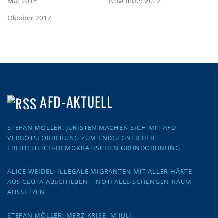
Mai 2018
November 2017
Oktober 2017
AFD-AKTUELL
STEFAN MÖLLER: JURISTEN MACHEN SICH MIT AFD-
VERBOTSFORDERUNG ZUM ENDGEGNER DER
FREIHEITLICH-DEMOKRATISCHEN GRUNDORDNUNG
ALICE WEIDEL: ILLEGALE MIGRANTEN MIT ALLER HÄRTE
AUS CEUTA ABSCHIEBEN – NOTFALLS SCHENGEN-RAUM
AUSSETZEN
STEFAN MÖLLER: MERZ-KRISE IM JULI