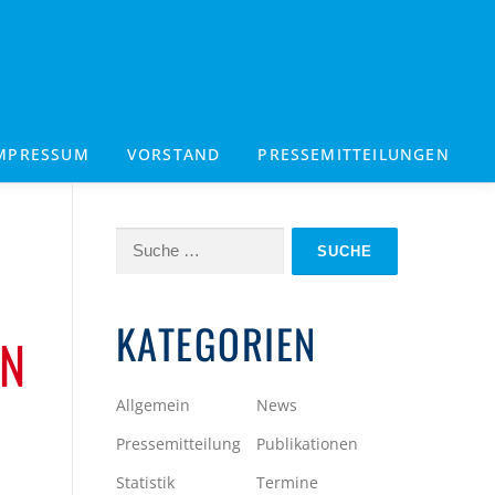
MPRESSUM
VORSTAND
PRESSEMITTEILUNGEN
Suche
nach:
KATEGORIEN
EN
Allgemein
News
Pressemitteilung
Publikationen
Statistik
Termine